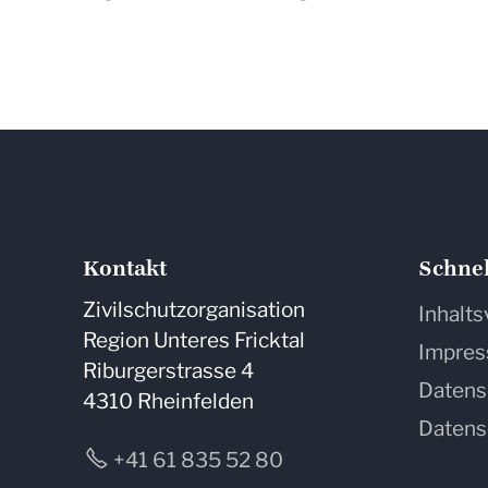
Kontakt
Schnel
Zivilschutzorganisation
Inhalts
Region Unteres Fricktal
Impre
Riburgerstrasse 4
Datens
4310 Rheinfelden
Datens
+41 61 835 52 80